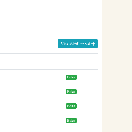
Visa sök/filter val
Boka
Boka
Boka
Boka