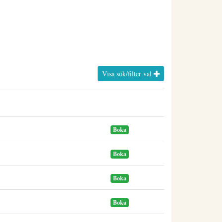
Visa sök/filter val
Boka
Boka
Boka
Boka